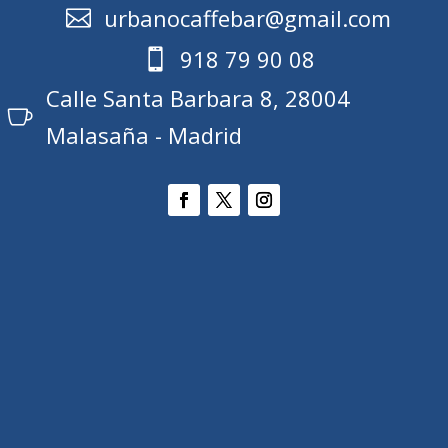
urbanocaffebar@gmail.com

918 79 90 08

Calle Santa Barbara 8, 28004

Malasaña - Madrid