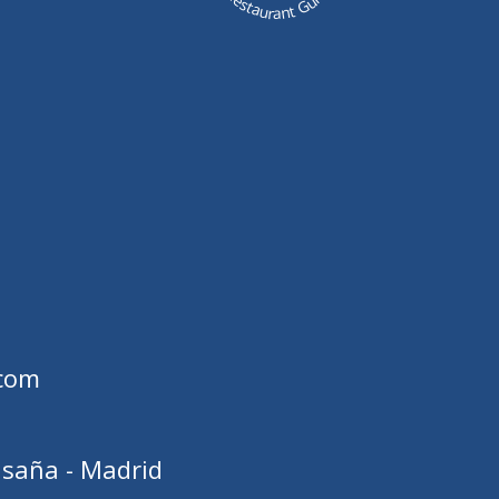
Restaurant Guru
.com
asaña - Madrid