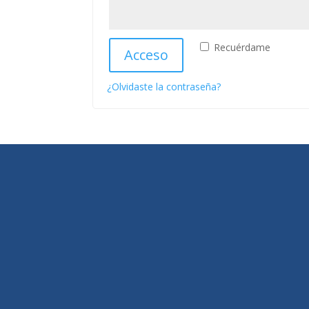
Recuérdame
Acceso
¿Olvidaste la contraseña?