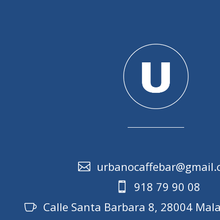
urbanocaffebar@gmail

918 79 90 08

Calle Santa Barbara 8, 28004 Mal
